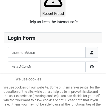
Report Fraud
Help us keep the internet safe
Login Form
பயனாளர்பெயர்
கடவுச்சொல்
கடவுச்சொ
என்னை நினைவில் கொள்க
We use cookies
We use cookies on our website. Some of them are essential for the
கடவுச்சான்று மூலம் உள்நுழைக
operation of the site, while others help us to improve this site and
the user experience (tracking cookies). You can decide for yourself
whether you want to allow cookies or not. Please note that if you
reject them, you may not be able to use all the functionalities of the