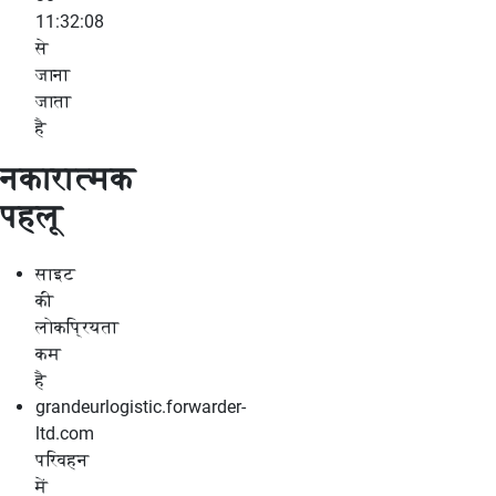
11:32:08
से
जाना
जाता
है
नकारात्मक
पहलू
साइट
की
लोकप्रियता
कम
है
grandeurlogistic.forwarder-
ltd.com
परिवहन
में