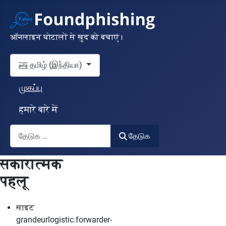
ऑनलाइन घोटालों से खुद को बचाएं।
தங்கள் மொழியைத் தேர்வுசெய்யவும்
தமிழ் (இந்தியா)
முகப்பு
हमारे बारे में
தேடுக
தேடுக
सकारात्मक
पहलू
साइट
grandeurlogistic.forwarder-