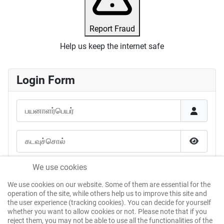
Report Fraud
Help us keep the internet safe
Login Form
பயனாளர்பெயர்
கடவுச்சொல்
கடவுச்சொ
என்னை நினைவில் கொள்க
We use cookies
We use cookies on our website. Some of them are essential for the
கடவுச்சான்று மூலம் உள்நுழைக
operation of the site, while others help us to improve this site and
the user experience (tracking cookies). You can decide for yourself
whether you want to allow cookies or not. Please note that if you
reject them, you may not be able to use all the functionalities of the