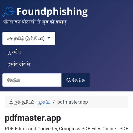
ऑनलाइन घोटालों से खुद को बचाएं।
தங்கள் மொழியைத் தேர்வுசெய்யவும்
தமிழ் (இந்தியா)
முகப்பு
हमारे बारे में
தேடுக
தேடுக
இருக்குமிடம்:
முகப்பு
pdfmaster.app
pdfmaster.app
PDF Editor and Converter, Compress PDF Files Online - PDF