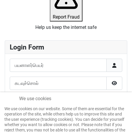
Report Fraud
Help us keep the internet safe
Login Form
பயனாளர்பெயர்
கடவுச்சொல்
கடவுச்சொ
என்னை நினைவில் கொள்க
We use cookies
We use cookies on our website. Some of them are essential for the
கடவுச்சான்று மூலம் உள்நுழைக
operation of the site, while others help us to improve this site and
the user experience (tracking cookies). You can decide for yourself
whether you want to allow cookies or not. Please note that if you
reject them, you may not be able to use all the functionalities of the