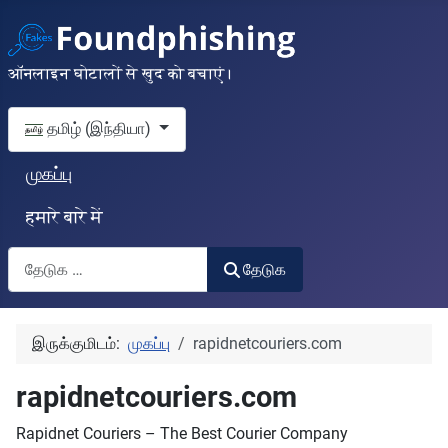
ऑनलाइन घोटालों से खुद को बचाएं।
தங்கள் மொழியைத் தேர்வுசெய்யவும்
தமிழ் (இந்தியா)
முகப்பு
हमारे बारे में
தேடுக
தேடுக
இருக்குமிடம்:
முகப்பு
rapidnetcouriers.com
rapidnetcouriers.com
Rapidnet Couriers – The Best Courier Company