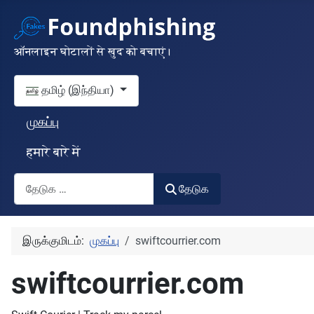
ऑनलाइन घोटालों से खुद को बचाएं।
தங்கள் மொழியைத் தேர்வுசெய்யவும்
தமிழ் (இந்தியா)
முகப்பு
हमारे बारे में
தேடுக
தேடுக
இருக்குமிடம்:
முகப்பு
swiftcourrier.com
swiftcourrier.com