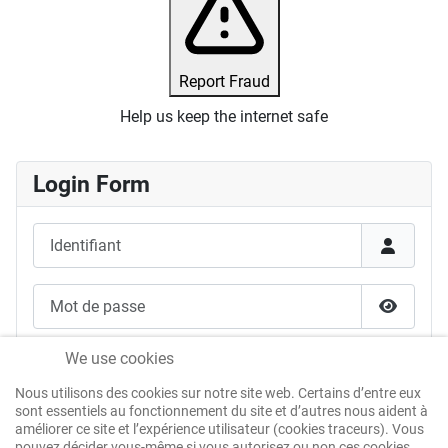
Report Fraud
Help us keep the internet safe
Login Form
Identifiant
Mot de passe
Afficher
Se souvenir de moi
We use cookies
Nous utilisons des cookies sur notre site web. Certains d’entre eux
Authentification Web
sont essentiels au fonctionnement du site et d’autres nous aident à
améliorer ce site et l’expérience utilisateur (cookies traceurs). Vous
pouvez décider vous-même si vous autorisez ou non ces cookies.