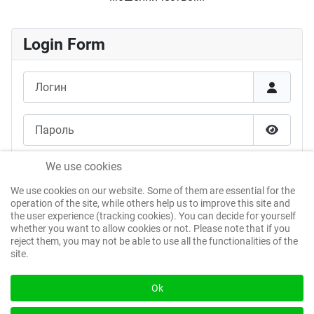
Login Form
Логин
Пароль
Показат
Запомнить меня
We use cookies
We use cookies on our website. Some of them are essential for the
Войти без пароля
operation of the site, while others help us to improve this site and
the user experience (tracking cookies). You can decide for yourself
whether you want to allow cookies or not. Please note that if you
reject them, you may not be able to use all the functionalities of the
Войти
site.
Забыли пароль?
Ok
Забыли логин?