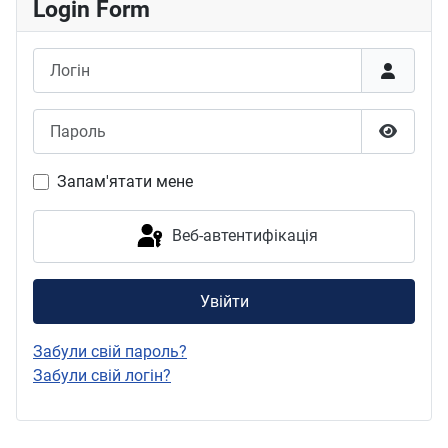
Login Form
Логін
Пароль
Показат
Запам'ятати мене
Веб-автентифікація
Увійти
Забули свій пароль?
Забули свій логін?