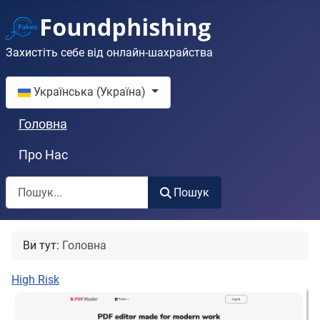
Захистіть себе від онлайн-шахрайства
Оберіть свою мову
Українська (Україна)
Головна
Про Нас
Пошук
Пошук
Ви тут:
Головна
High Risk