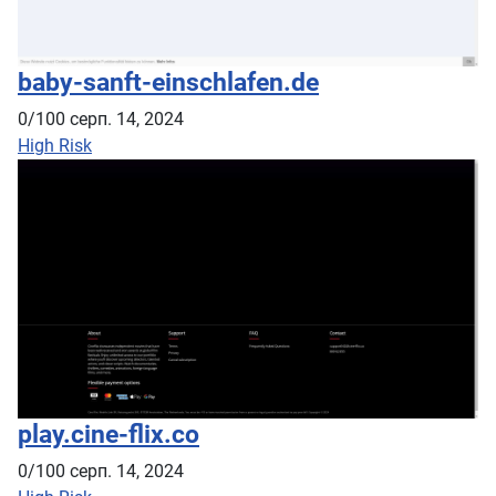
baby-sanft-einschlafen.de
0/100
серп. 14, 2024
High Risk
play.cine-flix.co
0/100
серп. 14, 2024