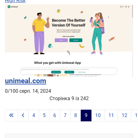
High Risk
unimeal.com
0/100
серп. 14, 2024
Сторінка 9 із 242
4
5
6
7
8
9
10
11
12
1