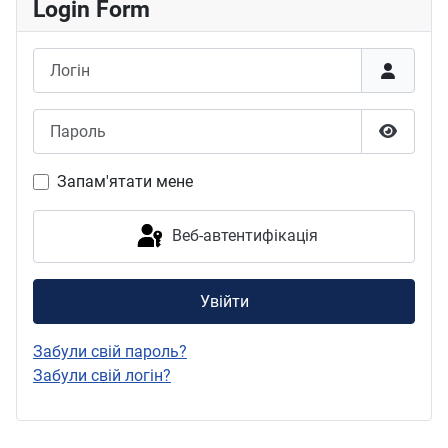
Login Form
Логін
Пароль
Показат
Запам'ятати мене
Веб-автентифікація
Увійти
Забули свій пароль?
Забули свій логін?