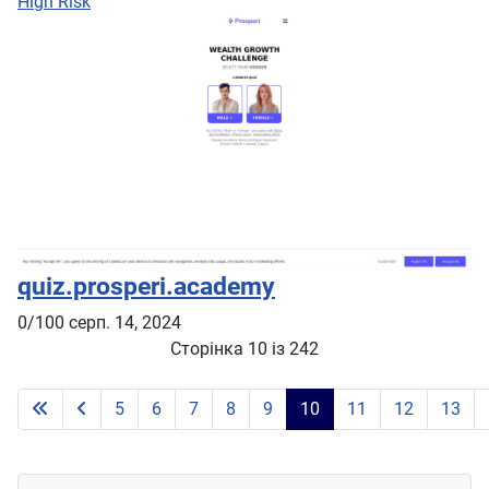
High Risk
quiz.prosperi.academy
0/100
серп. 14, 2024
Сторінка 10 із 242
5
6
7
8
9
10
11
12
13