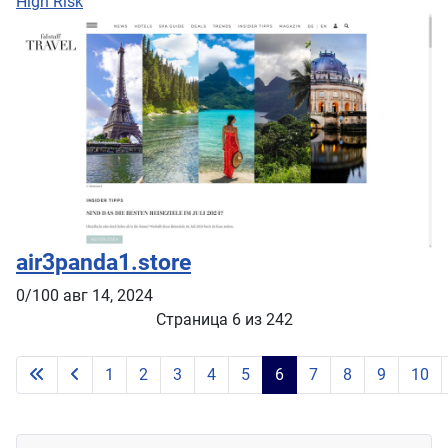
High Risk
air3panda1.store
0/100
авг 14, 2024
Страница 6 из 242
1
2
3
4
5
6
7
8
9
10