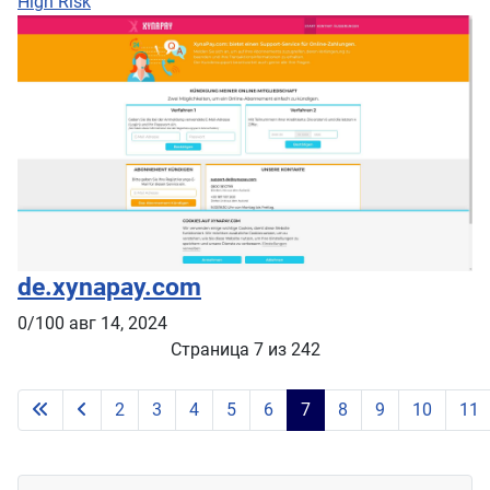
High Risk
de.xynapay.com
0/100
авг 14, 2024
Страница 7 из 242
2
3
4
5
6
7
8
9
10
11